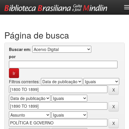
Skip
navigation
Página de busca
Buscar em:
por
Filtros correntes: