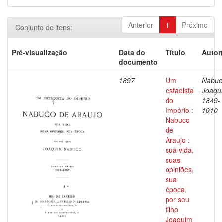
Anterior
1
Próximo
Conjunto de itens:
Pré-visualização
Data do
Título
Autor
documento
1897
Um
Nabuc
estadista
Joaqu
do
1849-
Império :
1910
Nabuco
de
Araujo :
sua vida,
suas
opiniões,
sua
época,
por seu
filho
Joaquim