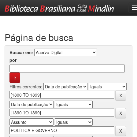
Skip
navigation
Página de busca
Buscar em:
por
Filtros correntes: