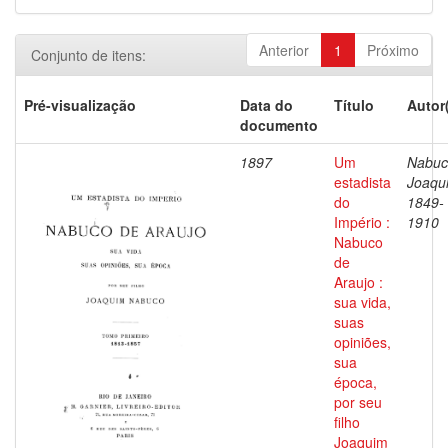
Anterior
1
Próximo
Conjunto de itens:
Pré-visualização
Data do
Título
Autor
documento
1897
Um
Nabuc
estadista
Joaqu
do
1849-
Império :
1910
Nabuco
de
Araujo :
sua vida,
suas
opiniões,
sua
época,
por seu
filho
Joaquim