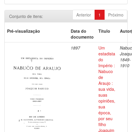
Anterior
1
Próximo
Conjunto de itens:
Pré-visualização
Data do
Título
Autor
documento
1897
Um
Nabuc
estadista
Joaqu
do
1849-
Império :
1910
Nabuco
de
Araujo :
sua vida,
suas
opiniões,
sua
época,
por seu
filho
Joaquim