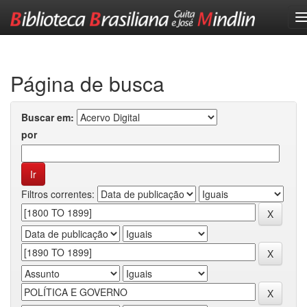
Skip
navigation
Página de busca
Buscar em:
por
Filtros correntes: