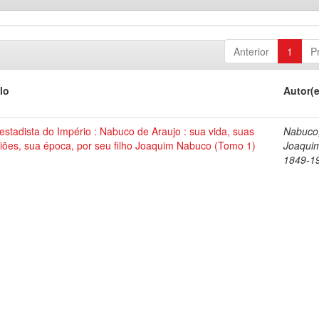
Anterior
1
P
lo
Autor(
stadista do Império : Nabuco de Araujo : sua vida, suas
Nabuco
iões, sua época, por seu filho Joaquim Nabuco (Tomo 1)
Joaqui
1849-1