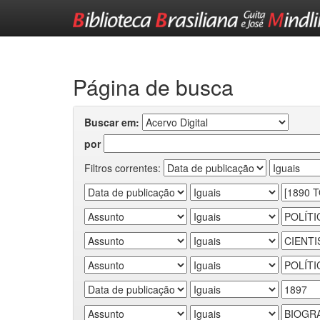
Skip
navigation
Página de busca
Buscar em:
por
Filtros correntes: