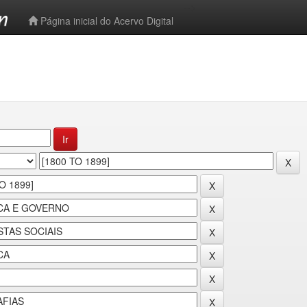
-->
Página inicial do Acervo Digital