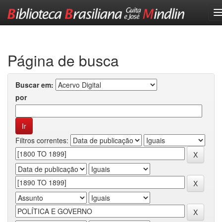
Skip
navigation
Página de busca
Buscar em:
por
Filtros correntes: