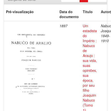
Pré-visualização
Data do
Título
Autor
documento
1897
Um
Nabuc
estadista
Joaqu
do
1849-
Império :
1910
Nabuco
de
Araujo :
sua vida,
suas
opiniões,
sua
época,
por seu
filho
Joaquim
Nabuco
(Tomo
1)