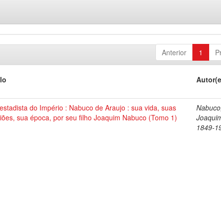
Anterior
1
P
lo
Autor(
stadista do Império : Nabuco de Araujo : sua vida, suas
Nabuco
iões, sua época, por seu filho Joaquim Nabuco (Tomo 1)
Joaqui
1849-1