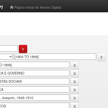
-->
Página inicial do Acervo Digital