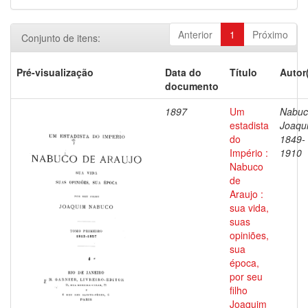
Anterior
1
Próximo
Conjunto de itens:
Pré-visualização
Data do
Título
Autor
documento
1897
Um
Nabuc
estadista
Joaqu
do
1849-
Império :
1910
Nabuco
de
Araujo :
sua vida,
suas
opiniões,
sua
época,
por seu
filho
Joaquim