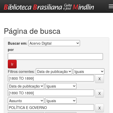
Skip
navigation
Página de busca
Buscar em:
por
Filtros correntes: