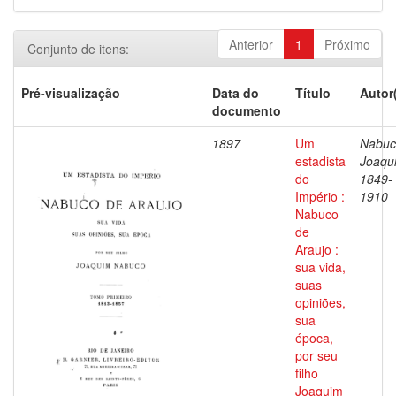
Anterior
1
Próximo
Conjunto de itens:
Pré-visualização
Data do
Título
Autor
documento
1897
Um
Nabuc
estadista
Joaqu
do
1849-
Império :
1910
Nabuco
de
Araujo :
sua vida,
suas
opiniões,
sua
época,
por seu
filho
Joaquim