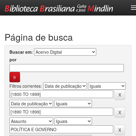
Skip
navigation
Página de busca
Buscar em:
por
Filtros correntes: