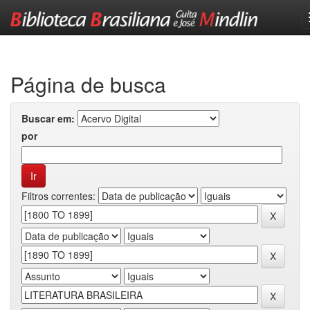
Skip
navigation
Página de busca
Buscar em:
por
Filtros correntes: