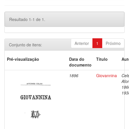
Resultado 1-1 de 1.
Anterior
1
Próximo
Conjunto de itens:
Pré-visualização
Data do
Título
Aut
documento
1896
Giovannina
Cel
Afo
186
193