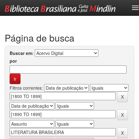
Skip
navigation
Página de busca
Buscar em:
por
Filtros correntes: