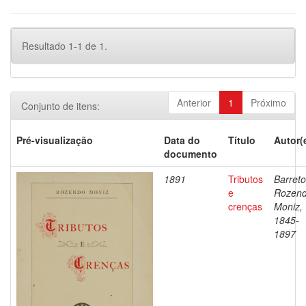
Resultado 1-1 de 1.
Anterior
1
Próximo
Conjunto de itens:
Pré-visualização
Data do
Título
Autor(
documento
1891
Tributos
Barreto
e
Rozen
crenças
Moniz,
1845-
1897