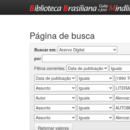
Skip
navigation
Página de busca
Buscar em:
por
Filtros correntes:
Retornar valores