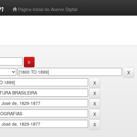
-->
Página inicial do Acervo Digital