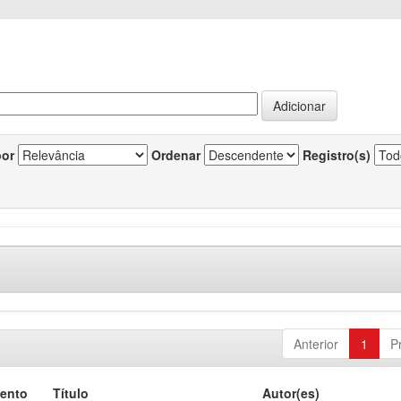
por
Ordenar
Registro(s)
Anterior
1
P
ento
Título
Autor(es)