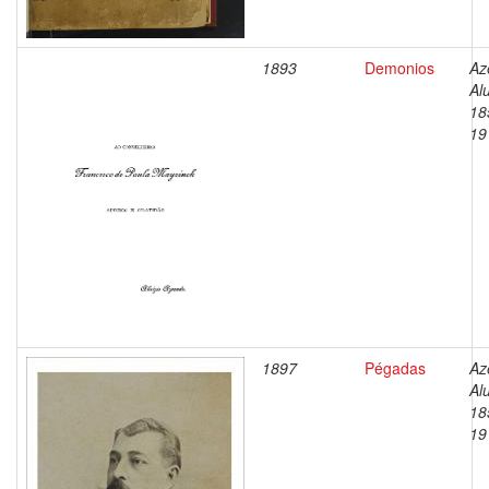
1893
Demonios
Az
Alu
18
19
1897
Pégadas
Az
Alu
18
19