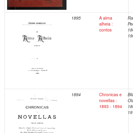
1895
A alma
Ra
alheia :
Pe
contos
18
19
1894
Chronicas e
Bil
novellas :
Ol
1893 - 1894
18
19