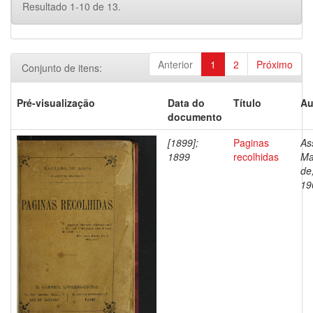
Resultado 1-10 de 13.
Anterior
1
2
Próximo
Conjunto de itens:
Pré-visualização
Data do
Título
Au
documento
[1899];
Paginas
As
1899
recolhidas
Ma
de
19