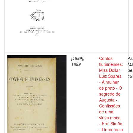
[1899];
Contos
As
1899
fluminenses:
Ma
Miss Dollar -
de
Luiz Soares
19
- A mulher
de preto - O
segredo de
Augusta -
Confissões
de uma
viuva moça
- Frei Simão
- Linha recta