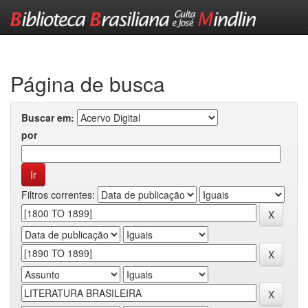
Skip
navigation
Página de busca
Buscar em:
por
Filtros correntes: