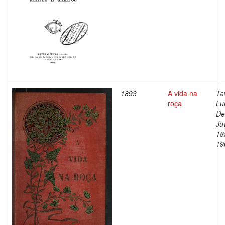
1893
A vida na
Ta
roça
Lu
De
Ju
18
19