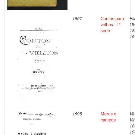
1897
Contos para
Bil
velhos : 1ª
Ol
série
18
19
1895
Mares e
Vá
campos
Vir
18
19