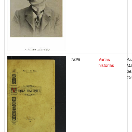
1896
Várias
As
histórias
Ma
de
19