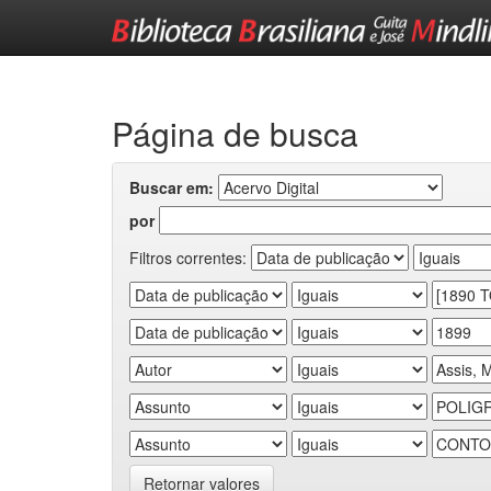
Skip
navigation
Página de busca
Buscar em:
por
Filtros correntes:
Retornar valores