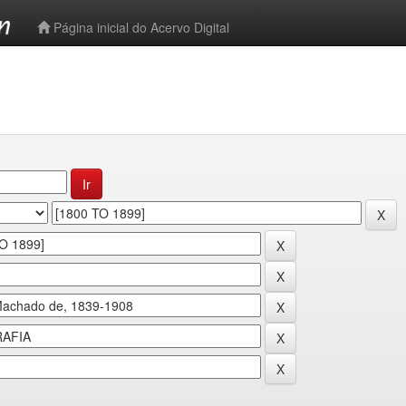
-->
Página inicial do Acervo Digital