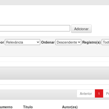
por
Ordenar
Registro(s)
Anterior
1
P
cumento
Título
Autor(es)