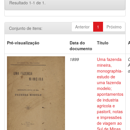
Resultado 1-1 de 1.
Anterior
1
Próximo
Conjunto de itens:
Pré-visualização
Data do
Título
documento
1899
Uma fazenda
C
mineira,
A
monographia-
estudo de
uma fazenda
modelo;
apontamentos
de industria
agricola e
pastoril, notas
e impressões
de viagem ao
Sul de Minas