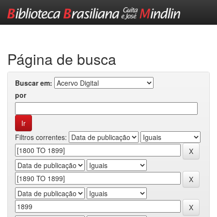
Skip
navigation
Página de busca
Buscar em:
por
Filtros correntes: