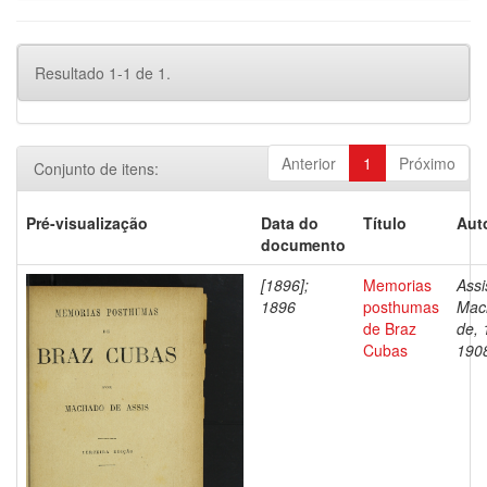
Resultado 1-1 de 1.
Anterior
1
Próximo
Conjunto de itens:
Pré-visualização
Data do
Título
Aut
documento
[1896];
Memorias
Assi
1896
posthumas
Mac
de Braz
de, 
Cubas
190