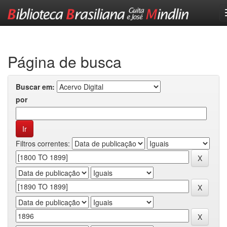
Skip
navigation
Página de busca
Buscar em:
por
Filtros correntes: