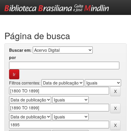
Skip
navigation
Página de busca
Buscar em:
por
Filtros correntes: