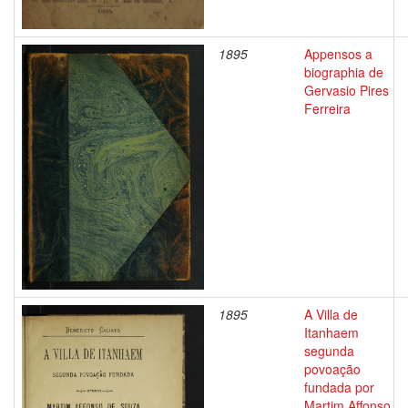
1895
Appensos a
biographia de
Gervasio Pires
Ferreira
1895
A Villa de
Itanhaem
segunda
povoação
fundada por
Martim Affonso