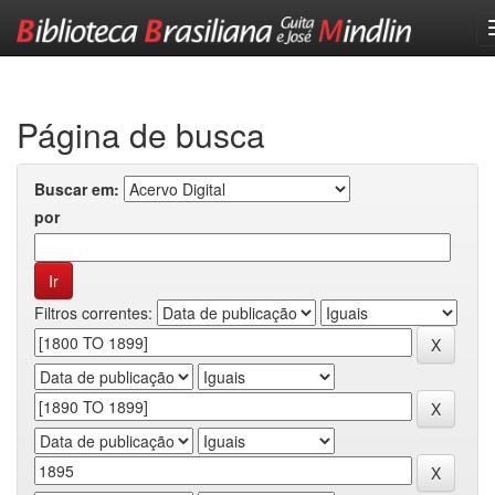
Skip
navigation
Página de busca
Buscar em:
por
Filtros correntes: