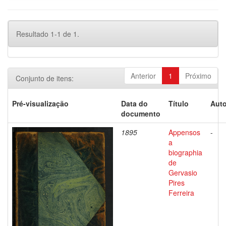
Resultado 1-1 de 1.
Anterior
1
Próximo
Conjunto de itens:
Pré-visualização
Data do
Título
Auto
documento
1895
Appensos
-
a
biographia
de
Gervasio
Pires
Ferreira