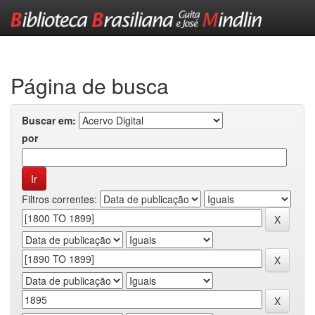
Skip
navigation
Página de busca
Buscar em:
por
Filtros correntes: