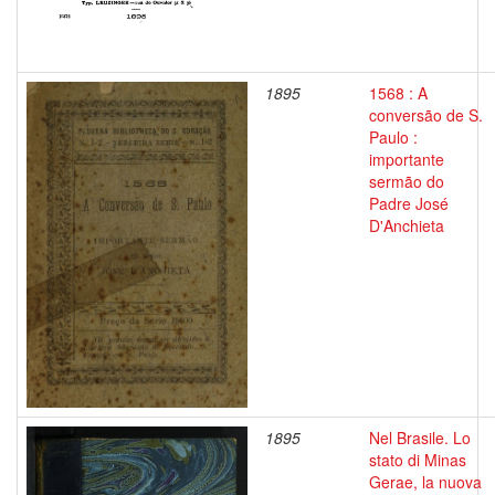
1895
1568 : A
conversão de S.
Paulo :
importante
sermão do
Padre José
D'Anchieta
1895
Nel Brasile. Lo
stato di Minas
Gerae, la nuova