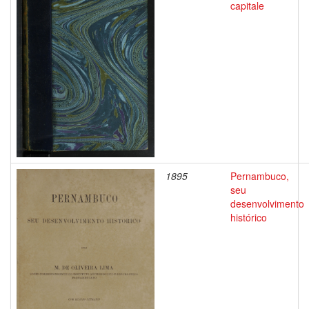
capitale
1895
Pernambuco,
seu
desenvolvimento
histórico