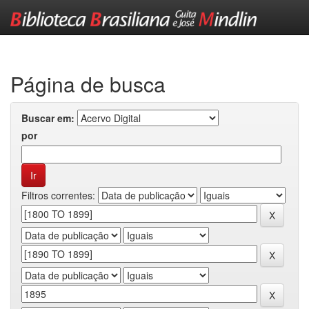
Skip
navigation
Página de busca
Buscar em:
por
Filtros correntes: