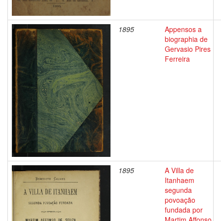
1895
Appensos a
biographia de
Gervasio Pires
Ferreira
1895
A Villa de
Itanhaem
segunda
povoação
fundada por
Martim Affonso