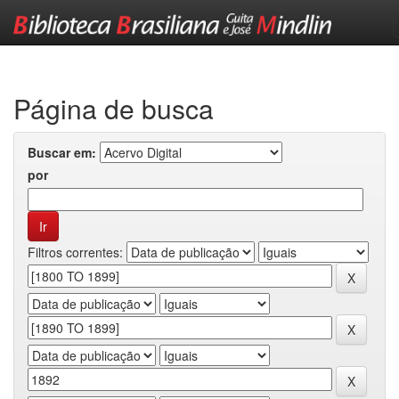
Skip
navigation
Página de busca
Buscar em:
por
Filtros correntes: