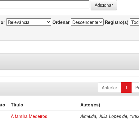
por
Ordenar
Registro(s)
Anterior
1
P
nto
Título
Autor(es)
A familia Medeiros
Almeida, Júlia Lopes de, 186