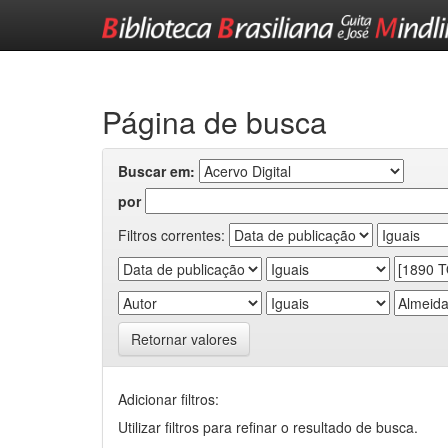
Skip
navigation
Página de busca
Buscar em:
por
Filtros correntes:
Retornar valores
Adicionar filtros:
Utilizar filtros para refinar o resultado de busca.