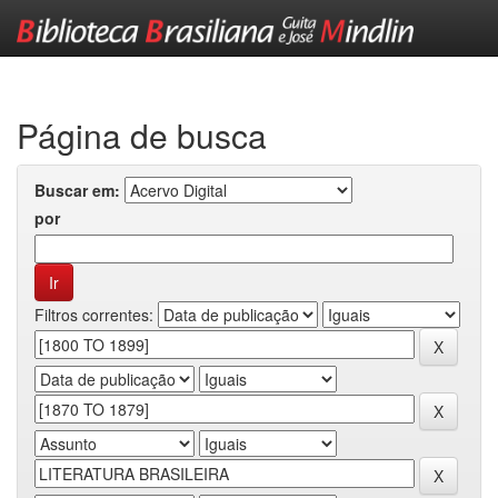
Skip
navigation
Página de busca
Buscar em:
por
Filtros correntes: