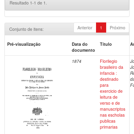
Resultado 1-1 de 1.
Anterior
1
Próximo
Conjunto de itens:
Pré-visualização
Data do
Título
A
documento
1874
Florilegio
J
brasileiro da
J
infancia :
R
destinado
d
para
F
exercicio de
leitura de
verso e de
manuscriptos
nas escholas
publicas
primarias