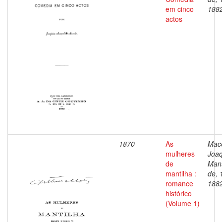
em cinco
188
actos
1870
As
Mac
mulheres
Joa
de
Man
mantilha :
de, 
romance
188
histórico
(Volume 1)