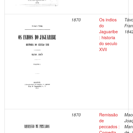
1870
Os indios
Távo
do
Fran
Jaguaribe
184
: historia
do seculo
XVII
1870
Remissão
Mac
de
Joa
peccados :
Man
Comedia
de, 