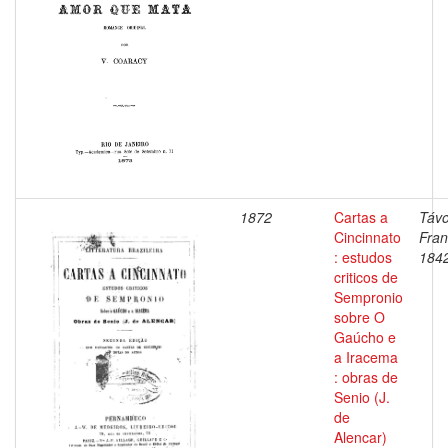
1872
Cartas a
Távo
Cincinnato
Fran
: estudos
184
criticos de
Sempronio
sobre O
Gaúcho e
a Iracema
: obras de
Senio (J.
de
Alencar)