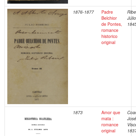
1876-1877
Padre
Ribe
Belchior
Júlio
de Pontes,
184
romance
historico
original
1873
Amor que
Coar
mata :
José
romance
Visc
original
183