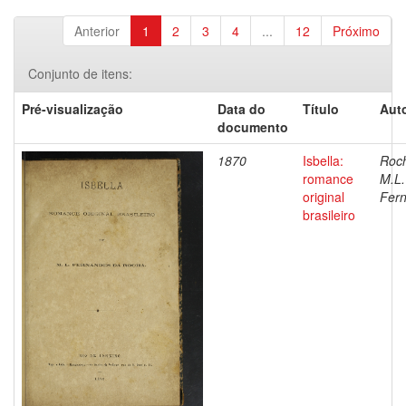
Anterior
1
2
3
4
...
12
Próximo
Conjunto de itens:
Pré-visualização
Data do
Título
Auto
documento
1870
Isbella:
Roc
romance
M.L.
original
Fer
brasileiro