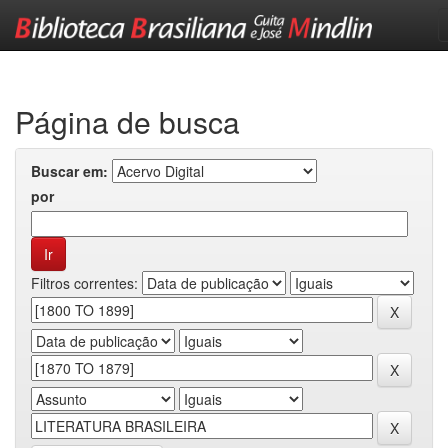
Skip
navigation
Página de busca
Buscar em:
por
Filtros correntes: