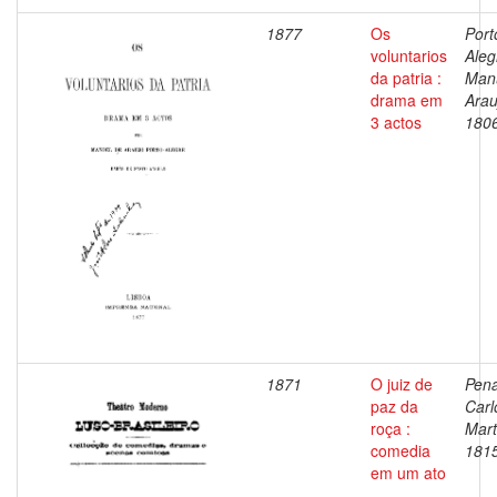
1877
Os
Port
voluntarios
Aleg
da patria :
Man
drama em
Arau
3 actos
180
1871
O juiz de
Pena
paz da
Carl
roça :
Mart
comedia
181
em um ato