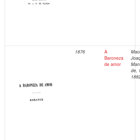
1876
A
Mac
Baroneza
Joa
de amor
Man
de, 
188