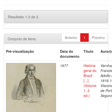
Resultado 1-2 de 2.
Anterior
1
Próximo
Conjunto de itens:
Pré-visualização
Data do
Título
Autor(
documento
1877
História
Varnha
geral do
Franci
Brazil
Adolfo 
[...]
1816-1
(Volume
Viscon
1, 2.
de Por
ed.)
Seguro