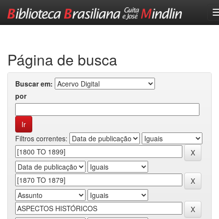
Skip
navigation
Página de busca
Buscar em:
por
Filtros correntes: