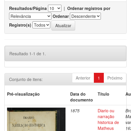
Resultados/Página
|
Ordenar registros por
Ordenar
Registro(s)
Resultado 1-1 de 1.
Anterior
1
Próximo
Conjunto de itens:
Pré-visualização
Data do
Título
Au
documento
1875
Diario ou
Br
narração
Ma
historica de
va
Matheus
16