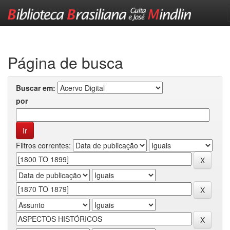
Skip
navigation
Página de busca
Buscar em:
por
Filtros correntes: