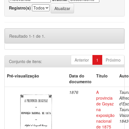
Registro(s)
Resultado 1-1 de 1.
Anterior
1
Próximo
Conjunto de itens:
Pré-visualização
Data do
Título
Auto
documento
1876
A
Taun
provincia
Alfre
de Goyaz
d'Esc
na
Taun
exposição
Visc
nacional
1843
de 1875