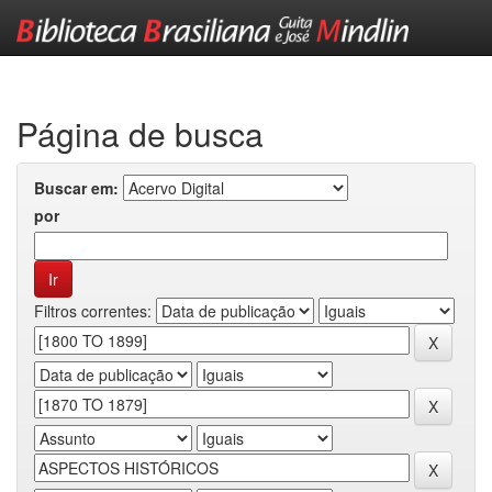
Skip
navigation
Página de busca
Buscar em:
por
Filtros correntes: