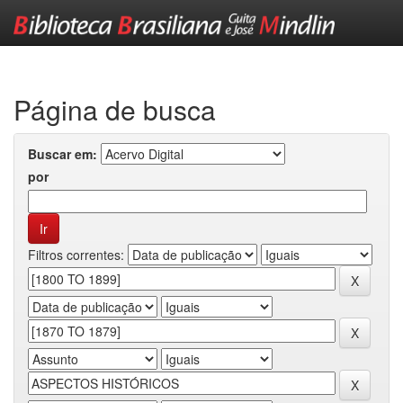
Skip
navigation
Página de busca
Buscar em:
por
Filtros correntes: