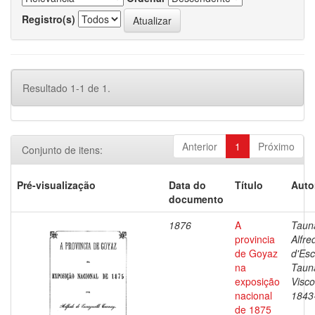
Registro(s)
Resultado 1-1 de 1.
Anterior
1
Próximo
Conjunto de itens:
Pré-visualização
Data do
Título
Auto
documento
1876
A
Taun
provincia
Alfre
de Goyaz
d'Esc
na
Taun
exposição
Visc
nacional
1843
de 1875