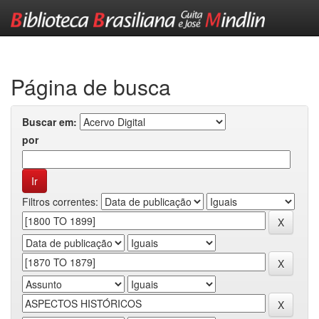
Skip
navigation
Página de busca
Buscar em:
por
Filtros correntes: