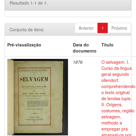
Resultado 1-1 de 1.
Anterior
1
Próximo
Conjunto de itens:
Pré-visualização
Data do
Título
documento
1876
O selvagem. I.
Curso da lingua
geral segundo
ollendorf,
comprehendendo
o texto original
de lendas tupis.
II. Origens,
costumes, região
selvagem,
methodo a
empregar pra
amansal-os por