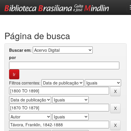
Skip
navigation
Página de busca
Buscar em:
por
Filtros correntes: