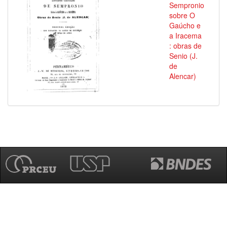
Sempronio
sobre O
Gaúcho e
a Iracema
: obras de
Senio (J.
de
Alencar)