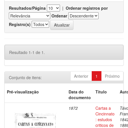
Resultados/Página
|
Ordenar registros por
Ordenar
Registro(s)
Resultado 1-1 de 1.
Anterior
1
Próximo
Conjunto de itens:
Pré-visualização
Data do
Título
Auto
documento
1872
Cartas a
Távo
Cincinnato
Fran
: estudos
184
criticos de
188