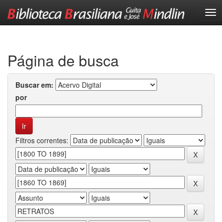
Skip
navigation
Página de busca
Buscar em:
por
Filtros correntes: