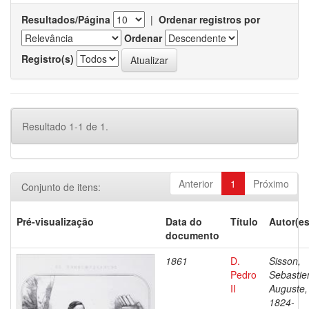
Resultados/Página
|
Ordenar registros por
Ordenar
Registro(s)
Resultado 1-1 de 1.
Anterior
1
Próximo
Conjunto de itens:
Pré-visualização
Data do
Título
Autor(es
documento
1861
D.
Sisson,
Pedro
Sebastie
II
Auguste,
1824-