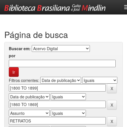
Skip
navigation
Página de busca
Buscar em:
por
Filtros correntes: