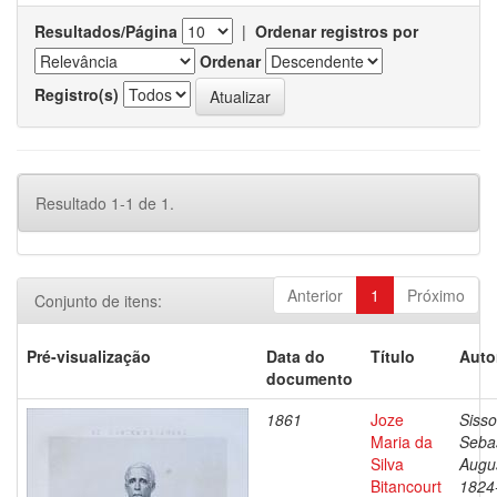
Resultados/Página
|
Ordenar registros por
Ordenar
Registro(s)
Resultado 1-1 de 1.
Anterior
1
Próximo
Conjunto de itens:
Pré-visualização
Data do
Título
Auto
documento
1861
Joze
Sisso
Maria da
Seba
Silva
Augu
Bitancourt
1824