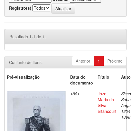
Registro(s)
Resultado 1-1 de 1.
Anterior
1
Próximo
Conjunto de itens:
Pré-visualização
Data do
Título
Auto
documento
1861
Joze
Sisso
Maria da
Seba
Silva
Augu
Bitancourt
1824
1898