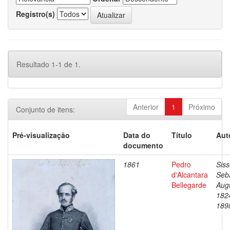
Registro(s)
Resultado 1-1 de 1.
Anterior
1
Próximo
Conjunto de itens:
Pré-visualização
Data do
Título
Aut
documento
1861
Pedro
Siss
d'Alcantara
Seb
Bellegarde
Aug
182
189