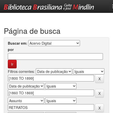
Skip
navigation
Página de busca
Buscar em:
por
Filtros correntes: