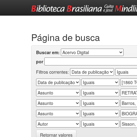
Skip
navigation
Página de busca
Buscar em:
por
Filtros correntes:
Retornar valores