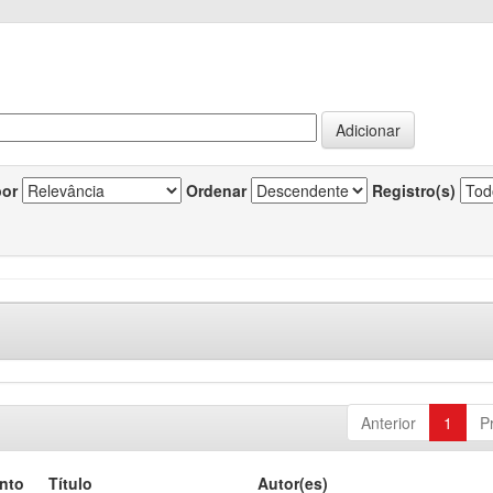
por
Ordenar
Registro(s)
Anterior
1
P
nto
Título
Autor(es)