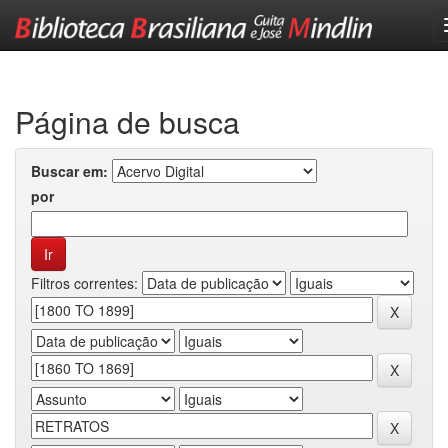
Skip
navigation
Página de busca
Buscar em:
por
Filtros correntes: