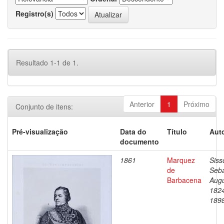
Registro(s)
Resultado 1-1 de 1.
Anterior
1
Próximo
Conjunto de itens:
Pré-visualização
Data do
Título
Auto
documento
1861
Marquez
Siss
de
Seba
Barbacena
Augu
182
189