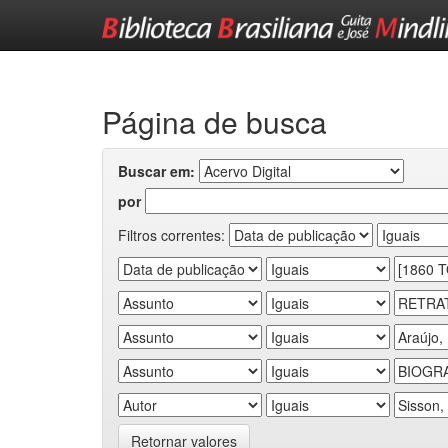
Skip
navigation
Página de busca
Buscar em:
por
Filtros correntes:
Retornar valores