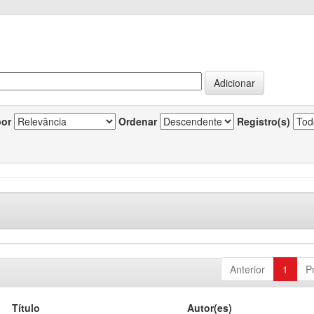
por
Ordenar
Registro(s)
Anterior
1
P
Título
Autor(es)