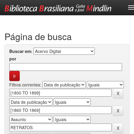
Skip
navigation
Página de busca
Buscar em:
por
Filtros correntes: