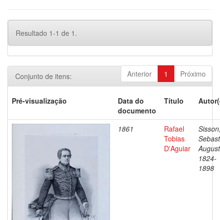
Resultado 1-1 de 1.
Anterior
1
Próximo
Conjunto de itens:
Pré-visualização
Data do
Título
Autor(
documento
1861
Rafael
Sisson
Tobias
Sebast
D'Aguiar
August
1824-
1898