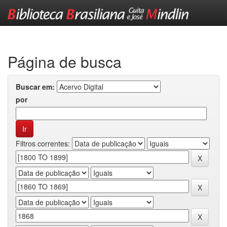
Skip
navigation
Página de busca
Buscar em:
por
Filtros correntes: