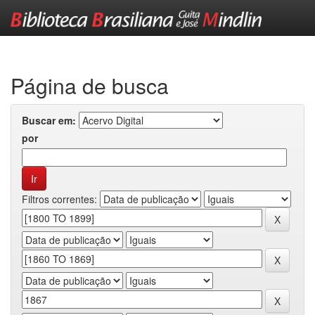
Skip
navigation
Página de busca
Buscar em:
por
Filtros correntes: