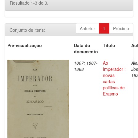
Resultado 1-3 de 3.
Anterior
1
Próximo
Conjunto de itens:
Pré-visualização
Data do
Título
Aut
documento
1867; 1867-
Ao
Ale
1868
Imperador :
Jos
novas
18
cartas
politicas de
Erasmo