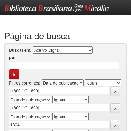
Skip
navigation
Página de busca
Buscar em:
por
Filtros correntes: