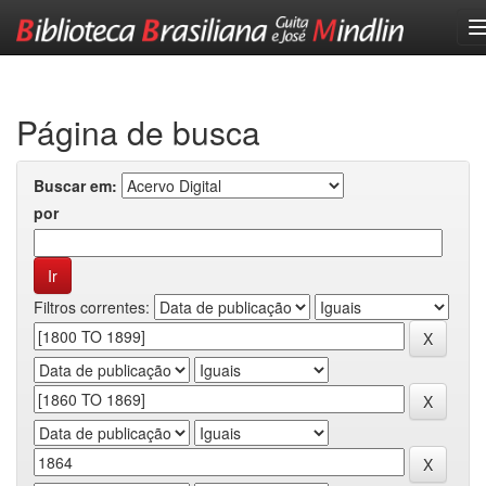
Skip
navigation
Página de busca
Buscar em:
por
Filtros correntes: