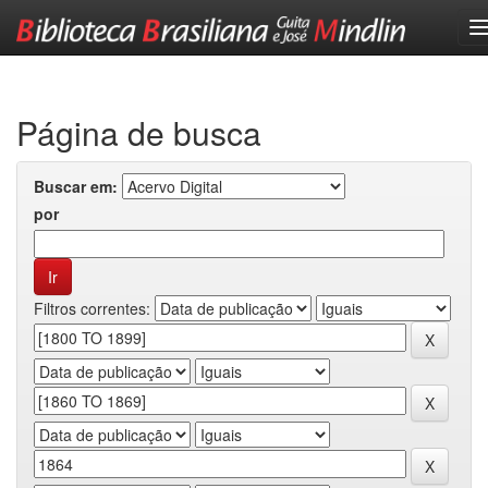
Skip
navigation
Página de busca
Buscar em:
por
Filtros correntes: