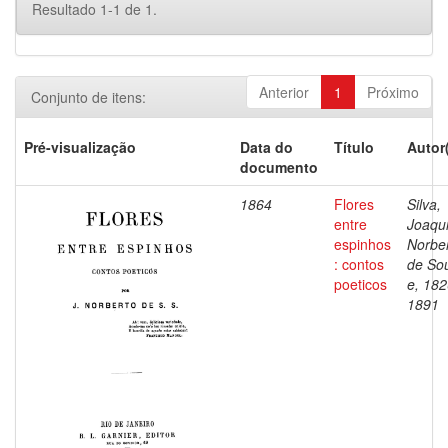
Resultado 1-1 de 1.
Anterior
1
Próximo
Conjunto de itens:
Pré-visualização
Data do
Título
Autor
documento
1864
Flores
Silva,
entre
Joaqu
espinhos
Norbe
: contos
de So
poeticos
e, 182
1891