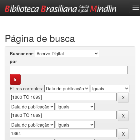
Skip
navigation
Página de busca
Buscar em:
por
Filtros correntes: