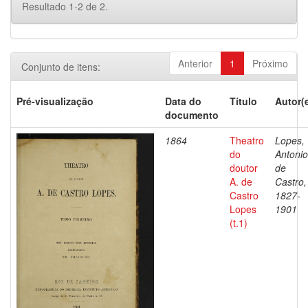
Resultado 1-2 de 2.
Anterior
1
Próximo
Conjunto de itens:
Pré-visualização
Data do
Título
Autor(
documento
1864
Theatro
Lopes,
do
Antonio
doutor
de
A. de
Castro,
Castro
1827-
Lopes
1901
(t.1)