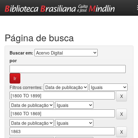
Skip
navigation
Página de busca
Buscar em:
por
Filtros correntes: