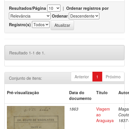
Resultados/Página
|
Ordenar registros por
Ordenar
Registro(s)
Resultado 1-1 de 1.
Anterior
1
Próximo
Conjunto de itens:
Pré-visualização
Data do
Título
Autor
documento
1863
Viagem
Magal
ao
Couto
Araguaya
1837