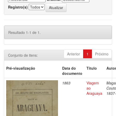
Registro(s)
Resultado 1-1 de 1.
Anterior
1
Próximo
Conjunto de itens:
Pré-visualização
Data do
Título
Autor
documento
1863
Viagem
Magal
ao
Couto
Araguaya
1837