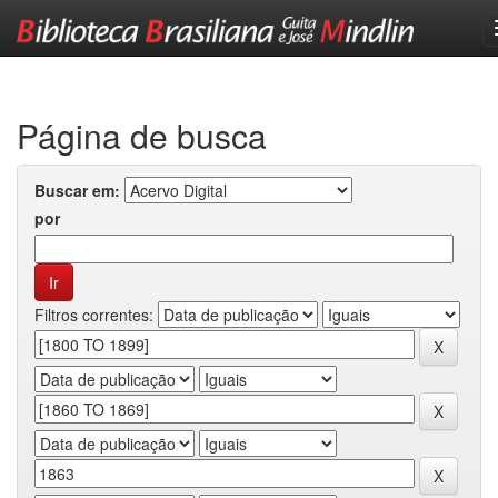
Skip
navigation
Página de busca
Buscar em:
por
Filtros correntes: