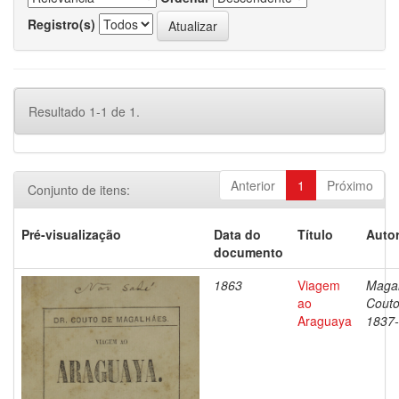
Registro(s)
Resultado 1-1 de 1.
Anterior
1
Próximo
Conjunto de itens:
Pré-visualização
Data do
Título
Autor
documento
1863
Viagem
Magal
ao
Couto
Araguaya
1837