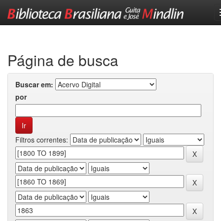
Skip
navigation
Página de busca
Buscar em:
por
Filtros correntes: