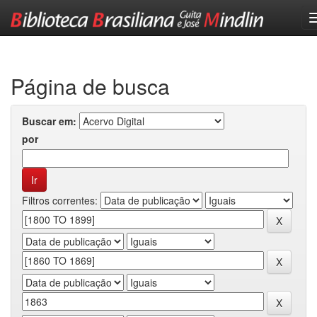
Skip
navigation
Página de busca
Buscar em:
por
Filtros correntes: