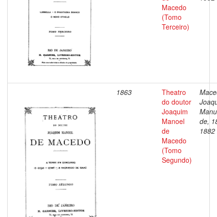
Macedo
(Tomo
Terceiro)
1863
Theatro
Mace
do doutor
Joaq
Joaquim
Manu
Manoel
de, 1
de
1882
Macedo
(Tomo
Segundo)