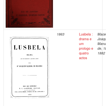
1863
Lusbela :
Mace
drama e
Joaq
um
Manu
prologo e
de, 1
quatro
1882
actos