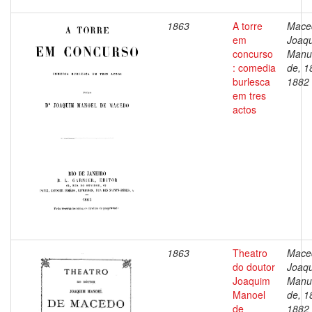
1863
A torre
Mace
em
Joaq
concurso
Manu
: comedia
de, 1
burlesca
1882
em tres
actos
1863
Theatro
Mace
do doutor
Joaq
Joaquim
Manu
Manoel
de, 1
de
1882