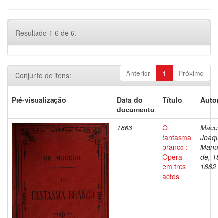
Resultado 1-6 de 6.
Anterior
1
Próximo
Conjunto de itens:
Pré-visualização
Data do
Título
Autor
documento
1863
O
Mace
fantasma
Joaq
branco :
Manu
Opera
de, 1
em tres
1882
actos