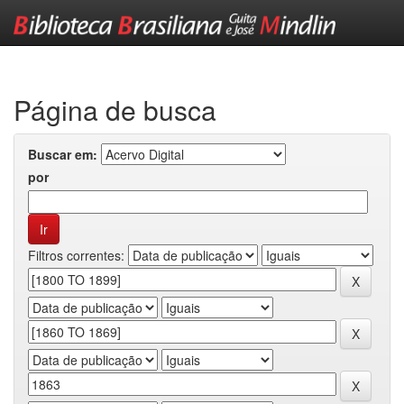
Skip
navigation
Página de busca
Buscar em:
por
Filtros correntes: