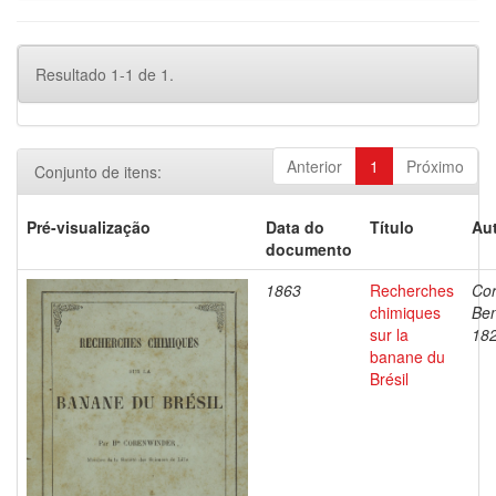
Resultado 1-1 de 1.
Anterior
1
Próximo
Conjunto de itens:
Pré-visualização
Data do
Título
Aut
documento
1863
Recherches
Cor
chimiques
Ben
sur la
18
banane du
Brésil