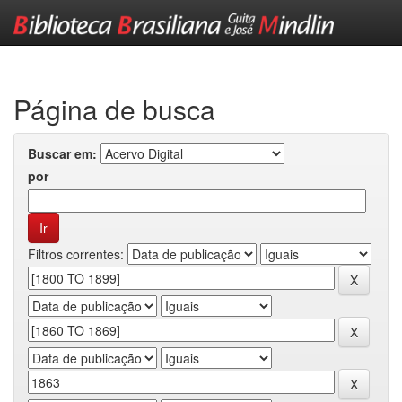
Skip
navigation
Página de busca
Buscar em:
por
Filtros correntes: