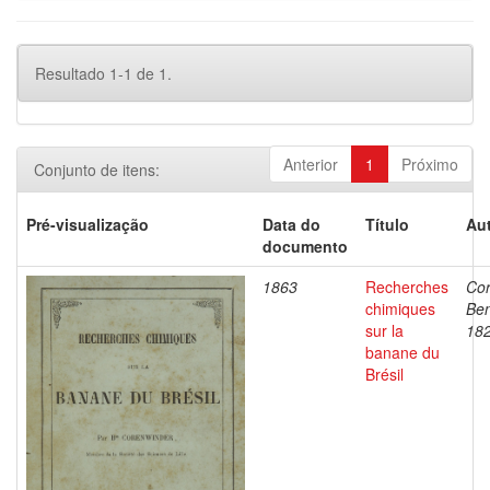
Resultado 1-1 de 1.
Anterior
1
Próximo
Conjunto de itens:
Pré-visualização
Data do
Título
Aut
documento
1863
Recherches
Cor
chimiques
Ben
sur la
18
banane du
Brésil